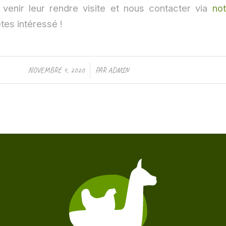
 venir leur rendre visite et nous contacter via
not
tes intéressé !
/
NOVEMBRE 4, 2020
PAR
ADMIN