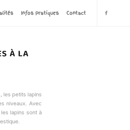
alités
Infos Pratiques
Contact
S À LA
 les petits lapins
es niveaux. Avec
les lapins sont à
mestique.