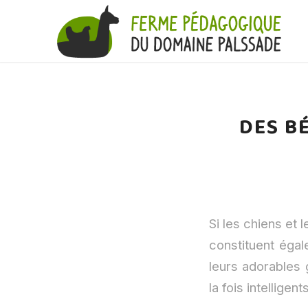
DES B
Si les chiens et 
constituent éga
leurs adorables 
la fois intellige