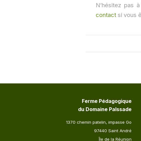
N’hésitez pas à
contact
si vous ê
Ferme Pédagogique
du Domaine Palssade
1370 chemin patelin, impasse Go
97440 Saint André
Île de la Réunion